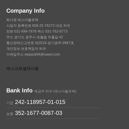
Company Info
회사명 에스더블유팩
사업자 등록번호 608-25-76272 대표 허우
전화 031-699-7878 팩스 031-762-8773
주소 경기도 광주시 초월읍 두월길 42
통신판매신고번호 제2019-경기광주-0967호
개인정보 보호책임자 허우
이메일주소 swpack94@naver.com
에스크로결제사용
Bank Info
예금주 허우 (에스더블유팩)
242-118957-01-015
기업
352-1677-0087-03
농협