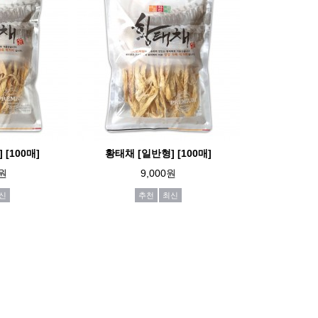
[100매]
황태채 [일반형] [100매]
0원
9,000원
신
추천
최신