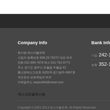
Company Info
Bank In
회사명 에스더블유팩
242-
기업
사업자 등록번호 608-25-76272 대표 허우
전화 031-699-7878 팩스 031-762-8773
352-
농협
주소 경기도 광주시 초월읍 두월길 42
통신판매신고번호 제2019-경기광주-0967호
개인정보 보호책임자 허우
이메일주소 swpack94@naver.com
에스크로결제사용
Copyright © 2001-2013 에스더블유팩. All Rights Reserved.