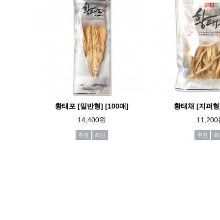
황태포 [일반형] [100매]
황태채 [지퍼형] 
14,400원
11,20
추천
최신
추천
최