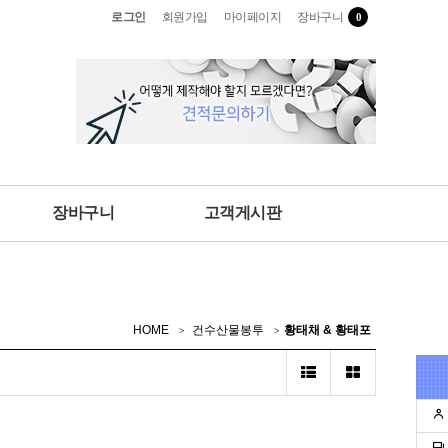
로그인
회원가입
마이페이지
장바구니
0
장바구니
고객게시판
HOME
건수산물봉투
황태채 & 황태포